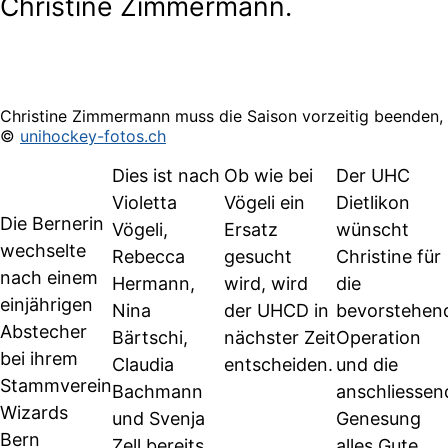
Christine Zimmermann.
Christine Zimmermann muss die Saison vorzeitig beenden,
©
unihockey-fotos.ch
Dies ist nach
Ob wie bei
Der UHC
Violetta
Vögeli ein
Dietlikon
Die Bernerin
Vögeli,
Ersatz
wünscht
wechselte
Rebecca
gesucht
Christine für
nach einem
Hermann,
wird, wird
die
einjährigen
Nina
der UHCD in
bevorstehen
Abstecher
Bärtschi,
nächster Zeit
Operation
bei ihrem
Claudia
entscheiden.
und die
Stammverein
Bachmann
anschliessen
Wizards
und Svenja
Genesung
Bern
Zell bereits
alles Gute