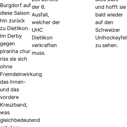
Burgdorf auf
der 6.
und hofft sie
diese Saison
Ausfall,
bald wieder
hin zurück
welcher der
auf den
zu Dietlikon.
UHC
Schweizer
Im Derby
Dietlikon
Unihockeyfe
gegen
verkraften
zu sehen.
piranha chur
muss.
riss sie sich
ohne
Fremdeinwirkung
das Innen-
und das
vordere
Kreuzband,
was
gleichbedeutend