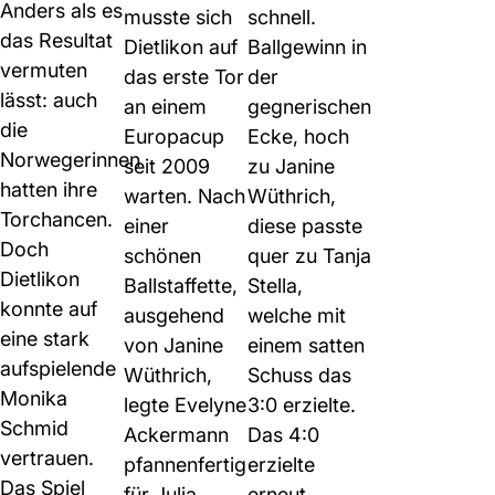
Anders als es
musste sich
schnell.
das Resultat
Dietlikon auf
Ballgewinn in
vermuten
das erste Tor
der
lässt: auch
an einem
gegnerischen
die
Europacup
Ecke, hoch
Norwegerinnen
seit 2009
zu Janine
hatten ihre
warten. Nach
Wüthrich,
Torchancen.
einer
diese passte
Doch
schönen
quer zu Tanja
Dietlikon
Ballstaffette,
Stella,
konnte auf
ausgehend
welche mit
eine stark
von Janine
einem satten
aufspielende
Wüthrich,
Schuss das
Monika
legte Evelyne
3:0 erzielte.
Schmid
Ackermann
Das 4:0
vertrauen.
pfannenfertig
erzielte
Das Spiel
für Julia
erneut