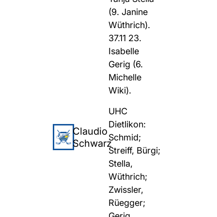
(9. Janine
Wüthrich).
37.11 23.
Isabelle
Gerig (6.
Michelle
Wiki).
UHC
Dietlikon:
Claudio
Schmid;
Schwarz
Streiff, Bürgi;
Stella,
Wüthrich;
Zwissler,
Rüegger;
Gerig,