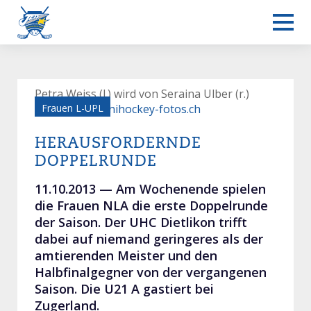
Petra Weiss (l.) wird von Seraina Ulber (r.)
bedrängt, ©
Frauen L-UPL
unihockey-fotos.ch
HERAUSFORDERNDE
DOPPELRUNDE
11.10.2013 —
Am Wochenende spielen
die Frauen NLA die erste Doppelrunde
der Saison. Der UHC Dietlikon trifft
dabei auf niemand geringeres als der
amtierenden Meister und den
Halbfinalgegner von der vergangenen
Saison. Die U21 A gastiert bei
Zugerland.