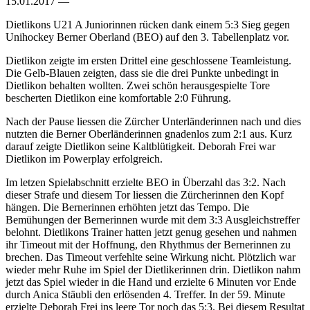
15.01.2017 —
Dietlikons U21 A Juniorinnen rücken dank einem 5:3 Sieg gegen
Unihockey Berner Oberland (BEO) auf den 3. Tabellenplatz vor.
Dietlikon zeigte im ersten Drittel eine geschlossene Teamleistung.
Die Gelb-Blauen zeigten, dass sie die drei Punkte unbedingt in
Dietlikon behalten wollten. Zwei schön herausgespielte Tore
bescherten Dietlikon eine komfortable 2:0 Führung.
Nach der Pause liessen die Zürcher Unterländerinnen nach und dies
nutzten die Berner Oberländerinnen gnadenlos zum 2:1 aus. Kurz
darauf zeigte Dietlikon seine Kaltblütigkeit. Deborah Frei war
Dietlikon im Powerplay erfolgreich.
Im letzen Spielabschnitt erzielte BEO in Überzahl das 3:2. Nach
dieser Strafe und diesem Tor liessen die Zürcherinnen den Kopf
hängen. Die Bernerinnen erhöhten jetzt das Tempo. Die
Bemühungen der Bernerinnen wurde mit dem 3:3 Ausgleichstreffer
belohnt. Dietlikons Trainer hatten jetzt genug gesehen und nahmen
ihr Timeout mit der Hoffnung, den Rhythmus der Bernerinnen zu
brechen. Das Timeout verfehlte seine Wirkung nicht. Plötzlich war
wieder mehr Ruhe im Spiel der Dietlikerinnen drin. Dietlikon nahm
jetzt das Spiel wieder in die Hand und erzielte 6 Minuten vor Ende
durch Anica Stäubli den erlösenden 4. Treffer. In der 59. Minute
erzielte Deborah Frei ins leere Tor noch das 5:3. Bei diesem Resultat