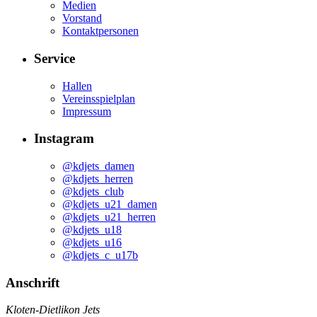
Medien
Vorstand
Kontaktpersonen
Service
Hallen
Vereinsspielplan
Impressum
Instagram
@kdjets_damen
@kdjets_herren
@kdjets_club
@kdjets_u21_damen
@kdjets_u21_herren
@kdjets_u18
@kdjets_u16
@kdjets_c_u17b
Anschrift
Kloten-Dietlikon Jets