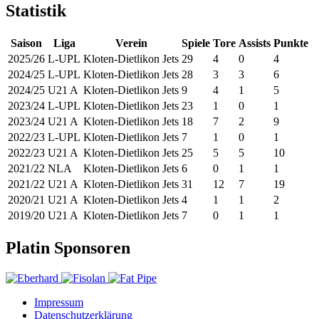
Statistik
Saison
Liga
Verein
Spiele
Tore
Assists
Punkte
2025/26
L-UPL
Kloten-Dietlikon Jets
29
4
0
4
2024/25
L-UPL
Kloten-Dietlikon Jets
28
3
3
6
2024/25
U21 A
Kloten-Dietlikon Jets
9
4
1
5
2023/24
L-UPL
Kloten-Dietlikon Jets
23
1
0
1
2023/24
U21 A
Kloten-Dietlikon Jets
18
7
2
9
2022/23
L-UPL
Kloten-Dietlikon Jets
7
1
0
1
2022/23
U21 A
Kloten-Dietlikon Jets
25
5
5
10
2021/22
NLA
Kloten-Dietlikon Jets
6
0
1
1
2021/22
U21 A
Kloten-Dietlikon Jets
31
12
7
19
2020/21
U21 A
Kloten-Dietlikon Jets
4
1
1
2
2019/20
U21 A
Kloten-Dietlikon Jets
7
0
1
1
Platin Sponsoren
Impressum
Datenschutzerklärung