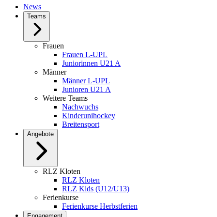
News
Teams
Frauen
Frauen L-UPL
Juniorinnen U21 A
Männer
Männer L-UPL
Junioren U21 A
Weitere Teams
Nachwuchs
Kinderunihockey
Breitensport
Angebote
RLZ Kloten
RLZ Kloten
RLZ Kids (U12/U13)
Ferienkurse
Ferienkurse Herbstferien
Engagement