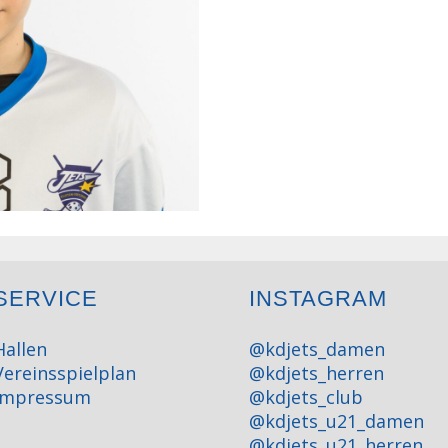
SERVICE
INSTAGRAM
Hallen
@kdjets_damen
Vereinsspielplan
@kdjets_herren
Impressum
@kdjets_club
@kdjets_u21_damen
@kdjets_u21_herren