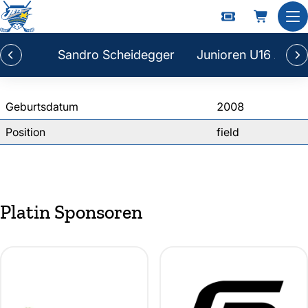
Jérome Isler
Nav
Sandro Scheidegger
Junioren U16 A
Geburtsdatum
2008
Position
field
Platin Sponsoren