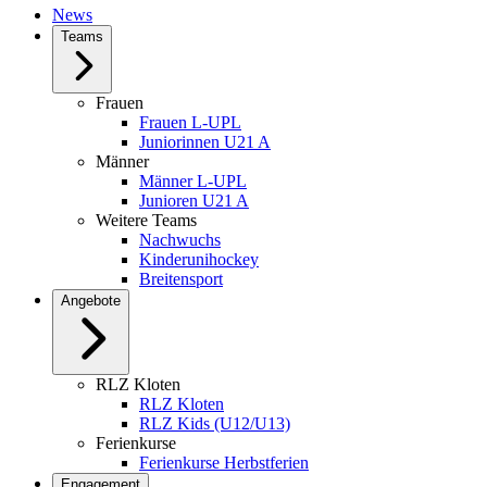
News
Teams
Frauen
Frauen L-UPL
Juniorinnen U21 A
Männer
Männer L-UPL
Junioren U21 A
Weitere Teams
Nachwuchs
Kinderunihockey
Breitensport
Angebote
RLZ Kloten
RLZ Kloten
RLZ Kids (U12/U13)
Ferienkurse
Ferienkurse Herbstferien
Engagement