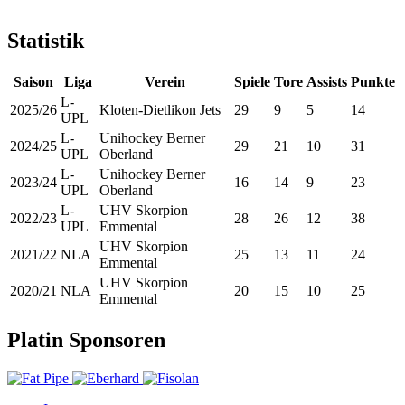
Statistik
Saison
Liga
Verein
Spiele
Tore
Assists
Punkte
L-
2025/26
Kloten-Dietlikon Jets
29
9
5
14
UPL
L-
Unihockey Berner
2024/25
29
21
10
31
UPL
Oberland
L-
Unihockey Berner
2023/24
16
14
9
23
UPL
Oberland
L-
UHV Skorpion
2022/23
28
26
12
38
UPL
Emmental
UHV Skorpion
2021/22
NLA
25
13
11
24
Emmental
UHV Skorpion
2020/21
NLA
20
15
10
25
Emmental
Platin Sponsoren