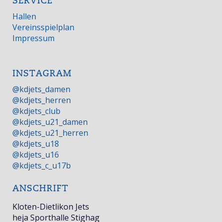
SERVICE
Hallen
Vereinsspielplan
Impressum
INSTAGRAM
@kdjets_damen
@kdjets_herren
@kdjets_club
@kdjets_u21_damen
@kdjets_u21_herren
@kdjets_u18
@kdjets_u16
@kdjets_c_u17b
ANSCHRIFT
Kloten-Dietlikon Jets
heja Sporthalle Stighag